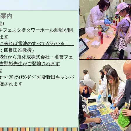
催案内
金)
化学フェスタ＠タワーホール船堀が開
ます
に来れば電池のすべてがわかる！」
：四反田准教授）
時55分から旭化成株式会社・名誉フェ
吉野彰先生がご登壇されます
木)
ｫｰﾀｰﾌﾛﾝﾃｨｱｼﾝﾎﾟｼﾞｳﾑ＠野田キャンパ
催されます