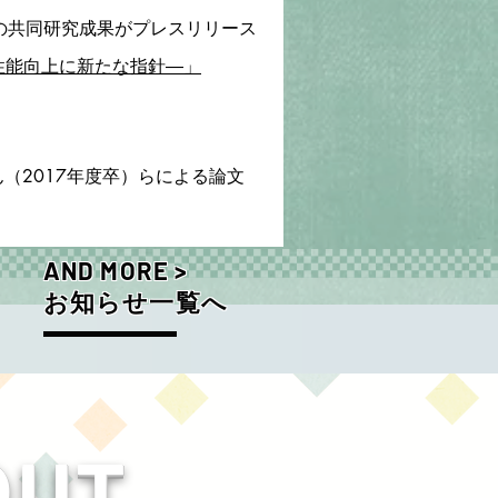
の共同研究成果がプレスリリース
性能向上に新たな指針―」
（2017年度卒）らによる論文
AND MORE >
​お知らせ一覧へ
OUT