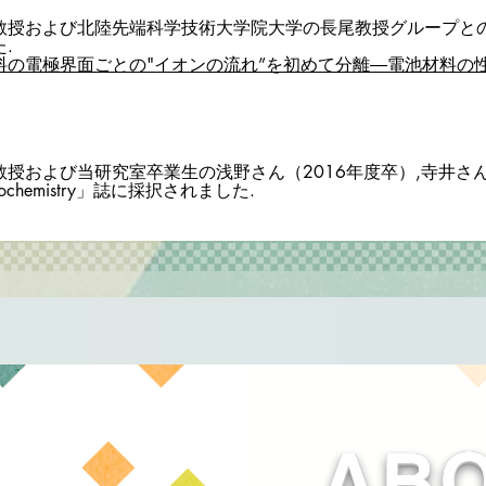
教授および北陸先端科学技術大学院大学の長尾教授グループと
.
料の電極界面ごとの"イオンの流れ”を初めて分離―電池材料の
教授および当研究室卒業生の浅野さん（2016年度卒）,寺井さん
trochemistry」誌に採択されました.
AB