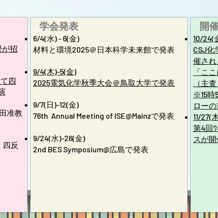
学会発表
開
6/4(水) - 6(金)
10/24(
授が招
材料と環境2025＠日本科学未来館で発表
CSJ
催され
​9/4(木)-5(金)
「ここ
にて四
​2025電気化学秋季大会＠鳥取大学で発表
（主査
演
※15
9/7(日)-12(金)
ローの
反田准教
​76th Annual
Meeting of ISE@Mainzで発表
11/27(
第4回ｳ
9/24(水)-26(金)
スが開
いて、四反
​2nd BES Symposium@広島で発表