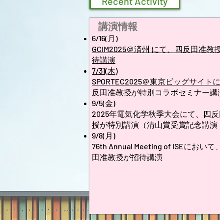
Recent Activity
講演情報
6/16(月)
GCIM2025＠済州 にて、四反田准教
待講演
7/31(木)
SPORTEC2025＠東京ビッグサイト
反田准教授が特別コラボセミナー講
9/5(金)
2025年電気化学秋季大会にて、四
授が特別講演（清山賞受賞記念講演
9/8(月)
76th Annual Meeting of ISEにお
田准教授が招待講演