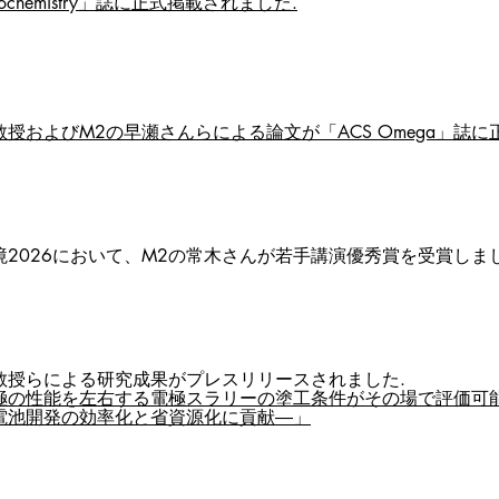
trochemistry」誌に正式掲載されました.
授およびM2の早瀬さんらによる論文が「ACS Omega」誌に
境2026において、M2の常木さんが若手講演優秀賞を受賞しまし
教授らによる研究成果がプレスリリースされました.
電極の性能を左右する電極スラリーの塗工条件がその場で評価可
電池開発の効率化と省資源化に貢献―」