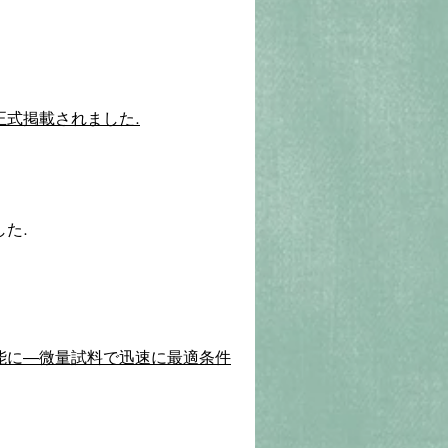
正式掲載されました.
た.
能に―微量試料で迅速に最適条件