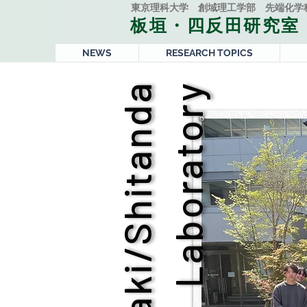
東京理科大学 ​創域理工学部 先端化学
板垣・四反田研究室
NEWS
RESEARCH TOPICS
I
t
a
g
a
k
i
/
S
h
i
t
a
n
d
a
L
a
b
o
r
a
t
o
r
y