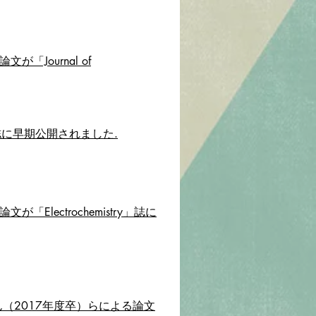
Journal of
y」誌に早期公開されました.
lectrochemistry」誌に
（2017年度卒）らによる論文