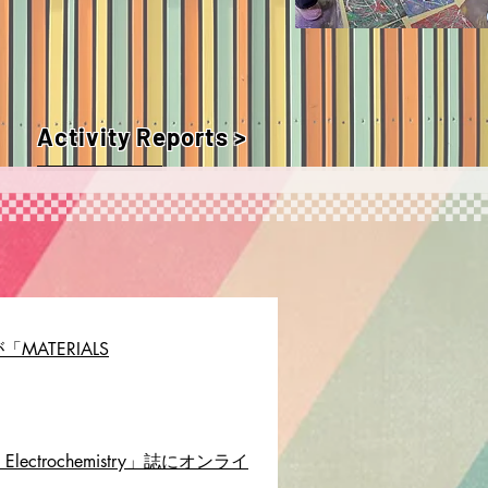
Activity Reports >
ATERIALS
lectrochemistry」誌にオンライ